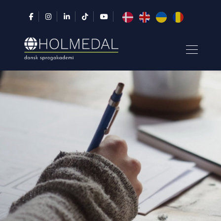
Gå
til
hovedindhold