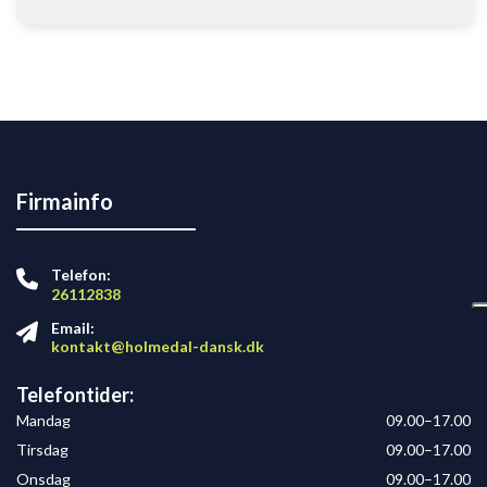
selvtillid, når man taler dansk.
Min lærer, Camellia, er professionel, tålmodig og
engageret i at hjælpe hver enkelt kursist med at få
succes.
Hun forklarer svære emner på en klar og forståelig
måde og opmuntrer altid kursisterne til at deltage
aktivt.
Hendes positive indstilling og engagement skaber
Firmainfo
en motiverende atmosfære, hvor læring bliver både
effektiv og fornøjelig.
Jeg har forbedret mine danskkundskaber betydeligt
Telefon:
i løbet af min tid hos HOLMEDAL dansk
26112838
sprogakademi.
Email:
kontakt@holmedal-dansk.dk
Kombinationen af undervisning i høj kvalitet og
personlig støtte har hjulpet mig rigtig meget i min
Telefontider:
sproglige udvikling.
Jeg kan varmt anbefale HOLMEDAL Dansk
Mandag
09.00–17.00
Sprogakademi til alle, der ønsker at lære dansk i et
Tirsdag
09.00–17.00
professionelt, imødekommende og motiverende
Onsdag
09.00–17.00
læringsmiljø. 😊