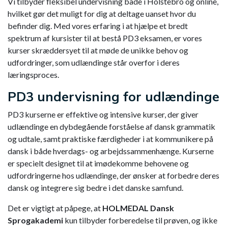
Vi tilbyder fleksibel undervisning både i Holstebro og online,
hvilket gør det muligt for dig at deltage uanset hvor du
befinder dig. Med vores erfaring i at hjælpe et bredt
spektrum af kursister til at bestå PD3 eksamen, er vores
kurser skræddersyet til at møde de unikke behov og
udfordringer, som udlændinge står overfor i deres
læringsproces.
PD3 undervisning for udlændinge
PD3 kurserne er effektive og intensive kurser, der giver
udlændinge en dybdegående forståelse af dansk grammatik
og udtale, samt praktiske færdigheder i at kommunikere på
dansk i både hverdags- og arbejdssammenhænge. Kurserne
er specielt designet til at imødekomme behovene og
udfordringerne hos udlændinge, der ønsker at forbedre deres
dansk og integrere sig bedre i det danske samfund.
Det er vigtigt at påpege, at
HOLMEDAL Dansk
Sprogakademi
kun tilbyder forberedelse til prøven, og ikke