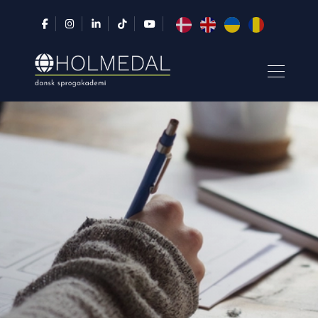
Gå
til
hovedindhold