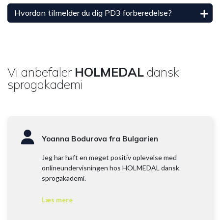
Hvordan tilmelder du dig PD3 forberedelse?
Vi anbefaler
HOLMEDAL
dansk
sprogakademi
Yoanna Bodurova fra Bulgarien
Jeg har haft en meget positiv oplevelse med
onlineundervisningen hos HOLMEDAL dansk
sprogakademi.
Undervisningen er velstruktureret og tilpasset
Læs mere
kursisternes behov. Læringsmiljøet er venligt og
støttende, hvilket gør det lettere at opbygge