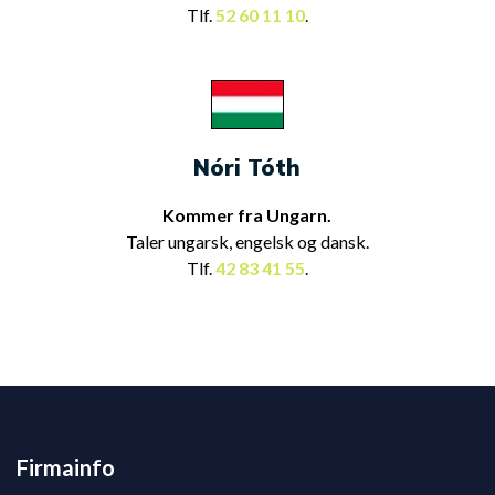
Tlf.
52 60 11 10
.
Nóri Tóth
Kommer fra Ungarn.
Taler ungarsk, engelsk og dansk.
Tlf.
42 83 41 55
.
Firmainfo