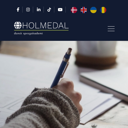
Gå
til
hovedindhold